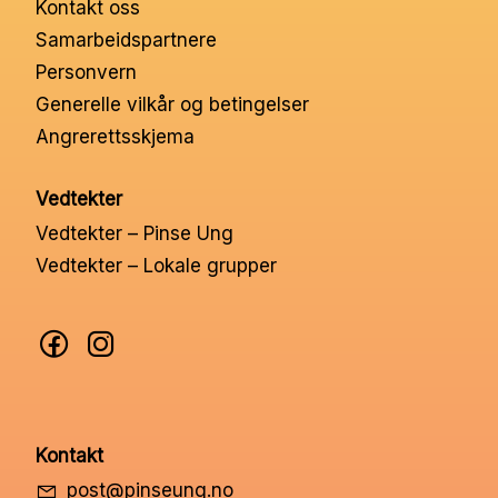
Kontakt oss
Nettbutikk
Samarbeidspartnere
Personvern
Kontakt oss
Generelle vilkår og betingelser
Angrerettsskjema
Medlemssystem
Vedtekter
Vedtekter – Pinse Ung
Min konto
Vedtekter – Lokale grupper
Kontakt
post@pinseung.no