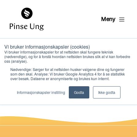
Meny
Vi bruker informasjonskapsler (cookies)
HK6 DVD drama
Vi bruker informasjonskapsler for at nettsiden skal fungere teknisk
(nødvendige), og for å forstå hvordan nettsiden brukes slik at vi kan forbedre
leksjon 10
oss (analyse).
Nødvendige: Sørger for at nettsiden husker valgene dine og fungerer
som den skal. Analyse: Vi bruker Google Analytics 4 for å se statistikk
over besøk. Dataene er anonymiserte og brukes kun internt.
PER KRISTIAN LØVE
Hvem vi er
PUBLISERT
4. FEBRUAR 2021
Informasjonskapsler instilling
Godta
Ikke godta
Hva vi gjør
Ressurser