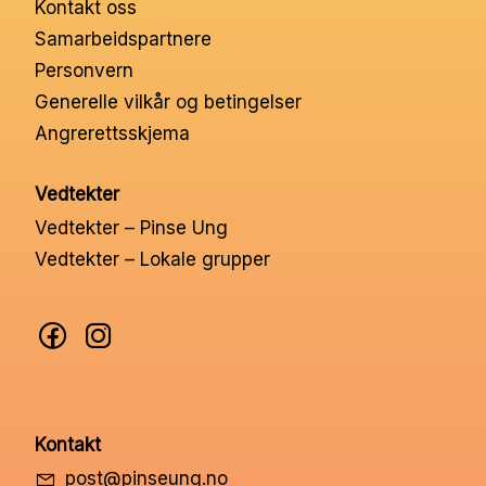
Kontakt oss
Nettbutikk
Samarbeidspartnere
Personvern
Kontakt oss
Generelle vilkår og betingelser
Angrerettsskjema
Medlemssystem
Vedtekter
Vedtekter – Pinse Ung
Min konto
Vedtekter – Lokale grupper
Kontakt
post@pinseung.no