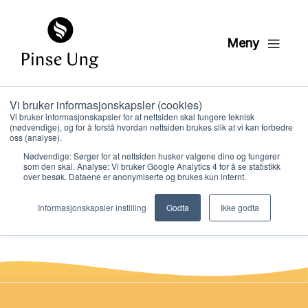
Meny
Vi bruker informasjonskapsler (cookies)
HK6 DVD dukketeater
Vi bruker informasjonskapsler for at nettsiden skal fungere teknisk
(nødvendige), og for å forstå hvordan nettsiden brukes slik at vi kan forbedre
leksjon 3
oss (analyse).
Nødvendige: Sørger for at nettsiden husker valgene dine og fungerer
som den skal. Analyse: Vi bruker Google Analytics 4 for å se statistikk
over besøk. Dataene er anonymiserte og brukes kun internt.
PER KRISTIAN LØVE
Hvem vi er
PUBLISERT
4. FEBRUAR 2021
Informasjonskapsler instilling
Godta
Ikke godta
Hva vi gjør
Ressurser