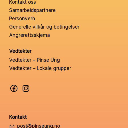
Kontakt oss
Nettbutikk
Samarbeidspartnere
Personvern
Kontakt oss
Generelle vilkår og betingelser
Angrerettsskjema
Medlemssystem
Vedtekter
Vedtekter – Pinse Ung
Min konto
Vedtekter – Lokale grupper
Kontakt
post@pinseung.no