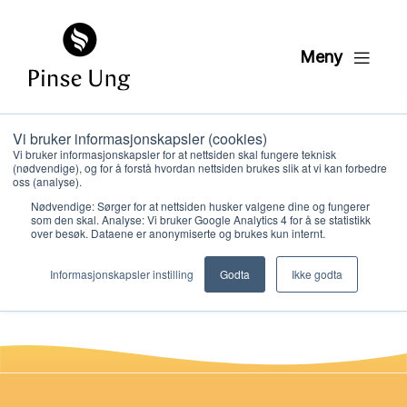
Meny
Vi bruker informasjonskapsler (cookies)
HK6 DVD dukketeater
Vi bruker informasjonskapsler for at nettsiden skal fungere teknisk
(nødvendige), og for å forstå hvordan nettsiden brukes slik at vi kan forbedre
leksjon 7
oss (analyse).
Nødvendige: Sørger for at nettsiden husker valgene dine og fungerer
som den skal. Analyse: Vi bruker Google Analytics 4 for å se statistikk
over besøk. Dataene er anonymiserte og brukes kun internt.
PER KRISTIAN LØVE
Hvem vi er
PUBLISERT
4. FEBRUAR 2021
Informasjonskapsler instilling
Godta
Ikke godta
Hva vi gjør
Ressurser