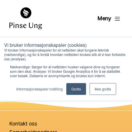
Meny
Vi bruker informasjonskapsler (cookies)
Jepardy 14
Vi bruker informasjonskapsler for at nettsiden skal fungere teknisk
(nødvendige), og for å forstå hvordan nettsiden brukes slik at vi kan forbedre
oss (analyse).
Nødvendige: Sørger for at nettsiden husker valgene dine og fungerer
PER KRISTIAN LØVE
som den skal. Analyse: Vi bruker Google Analytics 4 for å se statistikk
PUBLISERT
20. JANUAR 2021
over besøk. Dataene er anonymiserte og brukes kun internt.
Hvem vi er
Informasjonskapsler instilling
Godta
Ikke godta
Hva vi gjør
Ressurser
Kontakt oss