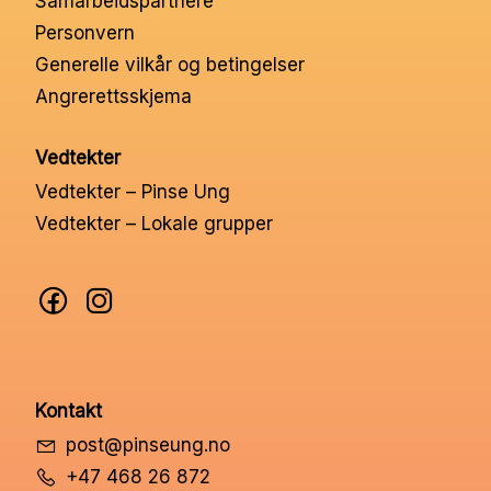
Samarbeidspartnere
Nettbutikk
Personvern
Generelle vilkår og betingelser
Angrerettsskjema
Kontakt oss
Vedtekter
Medlemssystem
Vedtekter – Pinse Ung
Vedtekter – Lokale grupper
Min konto
Kontakt
post@pinseung.no
+47 468 26 872