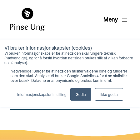
Meny
Vi bruker informasjonskapsler (cookies)
Jesus synlig gjennom
Vi bruker informasjonskapsler for at nettsiden skal fungere teknisk
(nødvendige), og for å forstå hvordan nettsiden brukes slik at vi kan forbedre
livslang etterfolgelse
oss (analyse).
Nødvendige: Sørger for at nettsiden husker valgene dine og fungerer
Led18
som den skal. Analyse: Vi bruker Google Analytics 4 for å se statistikk
over besøk. Dataene er anonymiserte og brukes kun internt.
Hvem vi er
Informasjonskapsler instilling
Godta
Ikke godta
PER KRISTIAN LØVE
PUBLISERT
2. JUNI 2022
Hva vi gjør
Ressurser