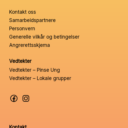
Nettbutikk
Kontakt oss
Samarbeidspartnere
Kontakt oss
Personvern
Generelle vilkår og betingelser
Medlemssystem
Angrerettsskjema
Vedtekter
Min konto
Vedtekter – Pinse Ung
Vedtekter – Lokale grupper
Kontakt