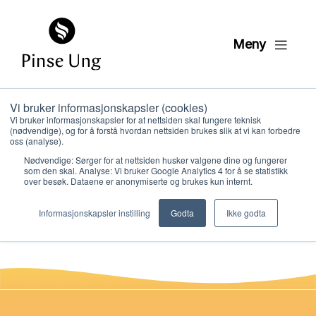
Meny
Vi bruker informasjonskapsler (cookies)
JULENS FINESTE
Vi bruker informasjonskapsler for at nettsiden skal fungere teknisk
(nødvendige), og for å forstå hvordan nettsiden brukes slik at vi kan forbedre
FORTELLING
oss (analyse).
Nødvendige: Sørger for at nettsiden husker valgene dine og fungerer
som den skal. Analyse: Vi bruker Google Analytics 4 for å se statistikk
over besøk. Dataene er anonymiserte og brukes kun internt.
PER KRISTIAN LØVE
Hvem vi er
PUBLISERT
20. JANUAR 2021
Informasjonskapsler instilling
Godta
Ikke godta
Hva vi gjør
Ressurser