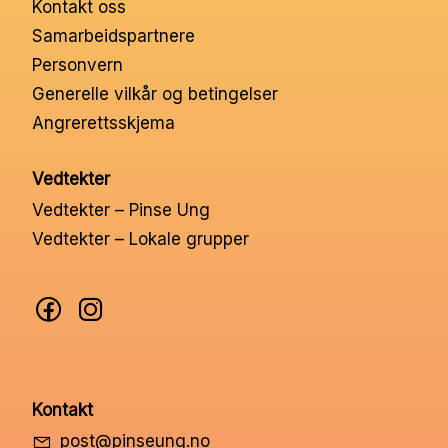
Kontakt oss
Nettbutikk
Samarbeidspartnere
Personvern
Kontakt oss
Generelle vilkår og betingelser
Angrerettsskjema
Medlemssystem
Vedtekter
Vedtekter – Pinse Ung
Min konto
Vedtekter – Lokale grupper
Kontakt
post@pinseung.no