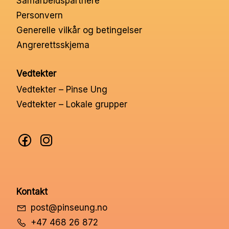
Samarbeidspartnere
Nettbutikk
Personvern
Generelle vilkår og betingelser
Angrerettsskjema
Kontakt oss
Vedtekter
Medlemssystem
Vedtekter – Pinse Ung
Vedtekter – Lokale grupper
Min konto
Kontakt
post@pinseung.no
+47 468 26 872