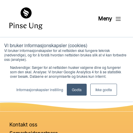
Meny
Vi bruker informasjonskapsler (cookies)
Kunnskap
Vi bruker informasjonskapsler for at nettsiden skal fungere teknisk
(nødvendige), og for å forstå hvordan nettsiden brukes slik at vi kan forbedre
oss (analyse).
Nødvendige: Sørger for at nettsiden husker valgene dine og fungerer
PER KRISTIAN LØVE
som den skal. Analyse: Vi bruker Google Analytics 4 for å se statistikk
PUBLISERT
19. APRIL 2021
over besøk. Dataene er anonymiserte og brukes kun internt.
Hvem vi er
Informasjonskapsler instilling
Godta
Ikke godta
Hva vi gjør
Ressurser
Kontakt oss