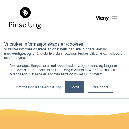
Meny
Vi bruker informasjonskapsler (cookies)
Leksjon 14: Gi det
Vi bruker informasjonskapsler for at nettsiden skal fungere teknisk
(nødvendige), og for å forstå hvordan nettsiden brukes slik at vi kan forbedre
videre
oss (analyse).
Nødvendige: Sørger for at nettsiden husker valgene dine og fungerer
som den skal. Analyse: Vi bruker Google Analytics 4 for å se statistikk
over besøk. Dataene er anonymiserte og brukes kun internt.
PER KRISTIAN LØVE
Hvem vi er
PUBLISERT
26. JANUAR 2021
Informasjonskapsler instilling
Godta
Ikke godta
Hva vi gjør
Ressurser