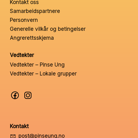
Kontakt oss
Nettbutikk
Samarbeidspartnere
Personvern
Kontakt oss
Generelle vilkår og betingelser
Angrerettsskjema
Medlemssystem
Vedtekter
Vedtekter – Pinse Ung
Min konto
Vedtekter – Lokale grupper
Kontakt
post@pinseung.no