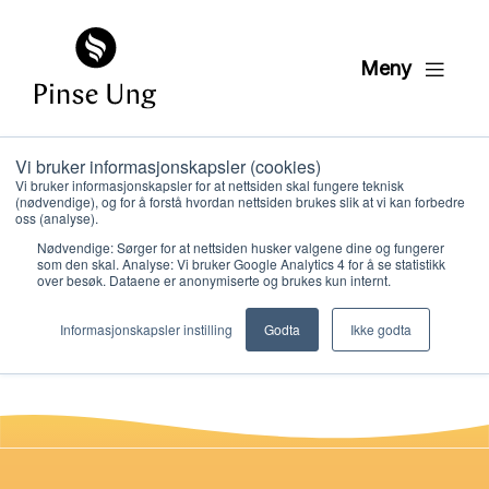
Meny
Vi bruker informasjonskapsler (cookies)
Mat 02 OPPDAGER
Vi bruker informasjonskapsler for at nettsiden skal fungere teknisk
(nødvendige), og for å forstå hvordan nettsiden brukes slik at vi kan forbedre
semester 2
oss (analyse).
Nødvendige: Sørger for at nettsiden husker valgene dine og fungerer
som den skal. Analyse: Vi bruker Google Analytics 4 for å se statistikk
over besøk. Dataene er anonymiserte og brukes kun internt.
PER KRISTIAN LØVE
Hvem vi er
PUBLISERT
26. JANUAR 2021
Informasjonskapsler instilling
Godta
Ikke godta
Hva vi gjør
Ressurser