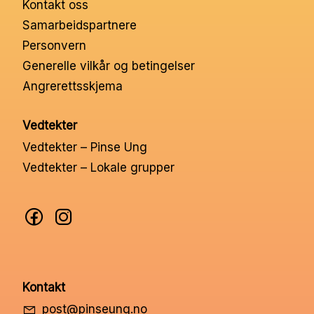
Kontakt oss
Nettbutikk
Samarbeidspartnere
Personvern
Kontakt oss
Generelle vilkår og betingelser
Angrerettsskjema
Medlemssystem
Vedtekter
Vedtekter – Pinse Ung
Min konto
Vedtekter – Lokale grupper
Kontakt
post@pinseung.no