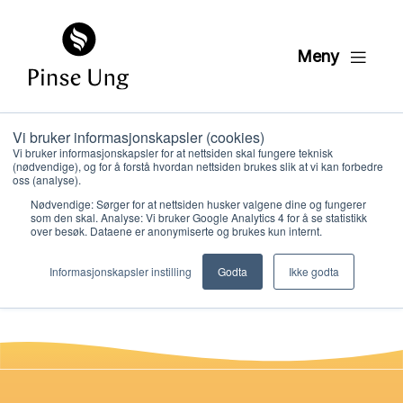
Meny
Vi bruker informasjonskapsler (cookies)
Menighetens
Vi bruker informasjonskapsler for at nettsiden skal fungere teknisk
(nødvendige), og for å forstå hvordan nettsiden brukes slik at vi kan forbedre
personvernerklaering
oss (analyse).
Nødvendige: Sørger for at nettsiden husker valgene dine og fungerer
som den skal. Analyse: Vi bruker Google Analytics 4 for å se statistikk
over besøk. Dataene er anonymiserte og brukes kun internt.
PER KRISTIAN LØVE
Hvem vi er
PUBLISERT
5. MAI 2022
Informasjonskapsler instilling
Godta
Ikke godta
Hva vi gjør
Ressurser