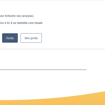
Meny
 kan forbedre oss (analyse).
s 4 for å se statistikk over besøk.
Godta
Ikke godta
Nettbutikk
Lisenser
Singback
Royal Rangers
Bøker og hefter
Hermon