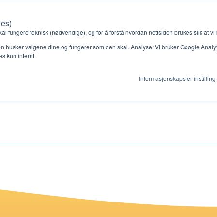
ies)
Kontakt oss
Medlemssystem
Min konto
kal fungere teknisk (nødvendige), og for å forstå hvordan nettsiden brukes slik at vi
n husker valgene dine og fungerer som den skal. Analyse: Vi bruker Google Analytic
s kun internt.
 semester 1
Informasjonskapsler instilling
gjør
Ressurser
ag
Støtteordninger
en ny gruppe
Ressursbank
s