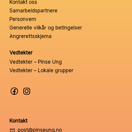
Kontakt oss
Nettbutikk
Samarbeidspartnere
Personvern
Kontakt oss
Generelle vilkår og betingelser
Angrerettsskjema
Medlemssystem
Vedtekter
Vedtekter – Pinse Ung
Min konto
Vedtekter – Lokale grupper
Kontakt
post@pinseung.no