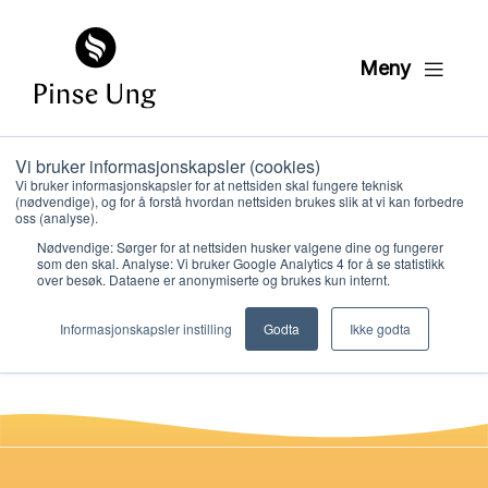
Meny
Vi bruker informasjonskapsler (cookies)
Miljø 01 OPPDAGER
Vi bruker informasjonskapsler for at nettsiden skal fungere teknisk
(nødvendige), og for å forstå hvordan nettsiden brukes slik at vi kan forbedre
semester 4
oss (analyse).
Nødvendige: Sørger for at nettsiden husker valgene dine og fungerer
som den skal. Analyse: Vi bruker Google Analytics 4 for å se statistikk
over besøk. Dataene er anonymiserte og brukes kun internt.
PER KRISTIAN LØVE
Hvem vi er
PUBLISERT
26. JANUAR 2021
Informasjonskapsler instilling
Godta
Ikke godta
Hva vi gjør
Ressurser