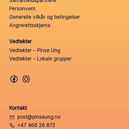
Samarbeidspartnere
Nettbutikk
Personvern
Generelle vilkår og betingelser
Angrerettsskjema
Kontakt oss
Vedtekter
Medlemssystem
Vedtekter – Pinse Ung
Vedtekter – Lokale grupper
Min konto
Kontakt
post@pinseung.no
+47 468 26 872