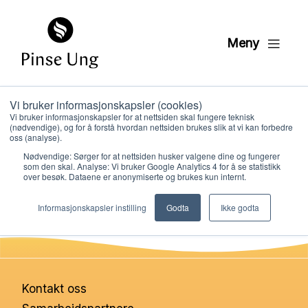
Meny
Vi bruker informasjonskapsler (cookies)
Nettvett: introduksjon
Vi bruker informasjonskapsler for at nettsiden skal fungere teknisk
(nødvendige), og for å forstå hvordan nettsiden brukes slik at vi kan forbedre
oss (analyse).
Nødvendige: Sørger for at nettsiden husker valgene dine og fungerer
PER KRISTIAN LØVE
som den skal. Analyse: Vi bruker Google Analytics 4 for å se statistikk
PUBLISERT
3. FEBRUAR 2021
over besøk. Dataene er anonymiserte og brukes kun internt.
Hvem vi er
Informasjonskapsler instilling
Godta
Ikke godta
Hva vi gjør
Ressurser
Kontakt oss