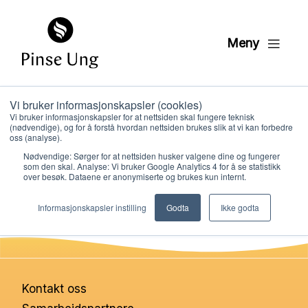
Meny
Vi bruker informasjonskapsler (cookies)
NRK skole – Pinse
Vi bruker informasjonskapsler for at nettsiden skal fungere teknisk
(nødvendige), og for å forstå hvordan nettsiden brukes slik at vi kan forbedre
oss (analyse).
Nødvendige: Sørger for at nettsiden husker valgene dine og fungerer
PER KRISTIAN LØVE
som den skal. Analyse: Vi bruker Google Analytics 4 for å se statistikk
PUBLISERT
5. MAI 2023
over besøk. Dataene er anonymiserte og brukes kun internt.
Hvem vi er
Informasjonskapsler instilling
Godta
Ikke godta
Hva vi gjør
Ressurser
Kontakt oss