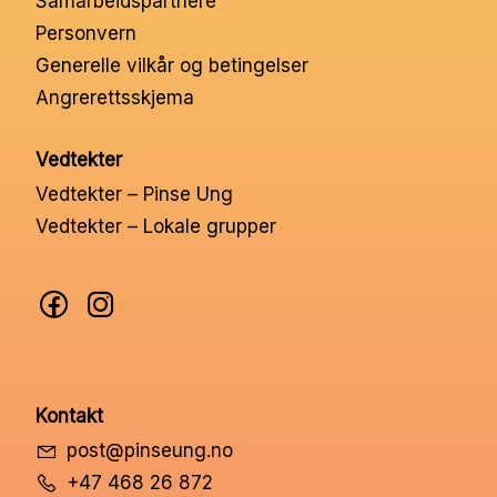
Samarbeidspartnere
Nettbutikk
Personvern
Generelle vilkår og betingelser
Angrerettsskjema
Kontakt oss
Vedtekter
Medlemssystem
Vedtekter – Pinse Ung
Vedtekter – Lokale grupper
Min konto
Kontakt
post@pinseung.no
+47 468 26 872