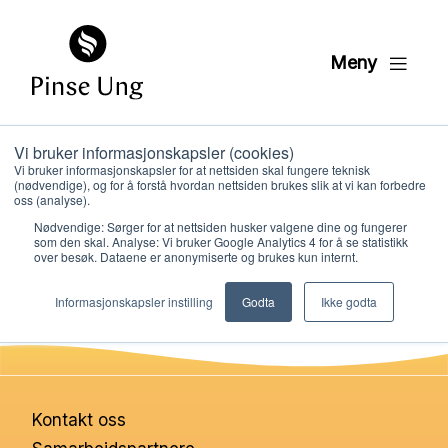
Meny
Vi bruker informasjonskapsler (cookies)
Overblikk: Efeserbrevet
Vi bruker informasjonskapsler for at nettsiden skal fungere teknisk
(nødvendige), og for å forstå hvordan nettsiden brukes slik at vi kan forbedre
oss (analyse).
Nødvendige: Sørger for at nettsiden husker valgene dine og fungerer
PER KRISTIAN LØVE
som den skal. Analyse: Vi bruker Google Analytics 4 for å se statistikk
PUBLISERT
21. FEBRUAR 2022
over besøk. Dataene er anonymiserte og brukes kun internt.
Hvem vi er
Informasjonskapsler instilling
Godta
Ikke godta
Hva vi gjør
Ressurser
Kontakt oss