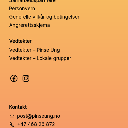
Samarbeidspartnere
Nettbutikk
Personvern
Generelle vilkår og betingelser
Angrerettsskjema
Kontakt oss
Vedtekter
Medlemssystem
Vedtekter – Pinse Ung
Vedtekter – Lokale grupper
Min konto
Kontakt
post@pinseung.no
+47 468 26 872