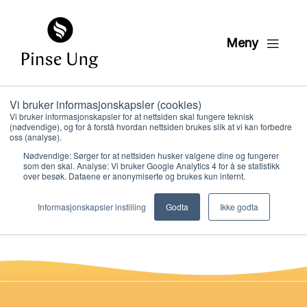
Meny
Vi bruker informasjonskapsler (cookies)
Overblikk: Første og
Vi bruker informasjonskapsler for at nettsiden skal fungere teknisk
(nødvendige), og for å forstå hvordan nettsiden brukes slik at vi kan forbedre
Andre Krønikebok
oss (analyse).
Nødvendige: Sørger for at nettsiden husker valgene dine og fungerer
som den skal. Analyse: Vi bruker Google Analytics 4 for å se statistikk
over besøk. Dataene er anonymiserte og brukes kun internt.
PER KRISTIAN LØVE
Hvem vi er
PUBLISERT
5. DESEMBER 2022
Informasjonskapsler instilling
Godta
Ikke godta
Hva vi gjør
Ressurser