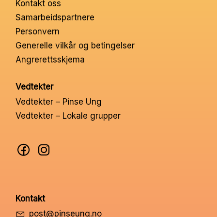
Kontakt oss
Nettbutikk
Samarbeidspartnere
Personvern
Kontakt oss
Generelle vilkår og betingelser
Angrerettsskjema
Medlemssystem
Vedtekter
Vedtekter – Pinse Ung
Min konto
Vedtekter – Lokale grupper
Kontakt
post@pinseung.no