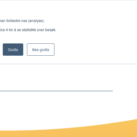
Meny
 kan forbedre oss (analyse).
s 4 for å se statistikk over besøk.
Godta
Ikke godta
Nettbutikk
Lisenser
Singback
Royal Rangers
Bøker og hefter
Hermon