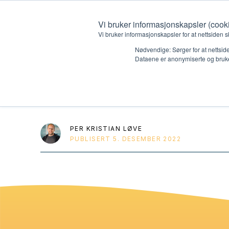
Vi bruker informasjonskapsler (cook
Vi bruker informasjonskapsler for at nettsiden s
Nødvendige: Sørger for at nettside
Dataene er anonymiserte og bruke
Overblikk: Saka
Hvem vi er
Hva vi 
Kontakt oss
Lokall
PER KRISTIAN LØVE
PUBLISERT
5. DESEMBER 2022
Kalender
Start 
Gi en gave
Oioioi!
Barn
Tween