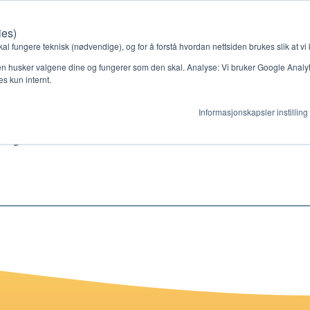
ies)
Kontakt oss
Medlemssystem
Min konto
kal fungere teknisk (nødvendige), og for å forstå hvordan nettsiden brukes slik at vi
n husker valgene dine og fungerer som den skal. Analyse: Vi bruker Google Analytic
s kun internt.
rja
Informasjonskapsler instilling
gjør
Ressurser
ag
Støtteordninger
en ny gruppe
Ressursbank
s