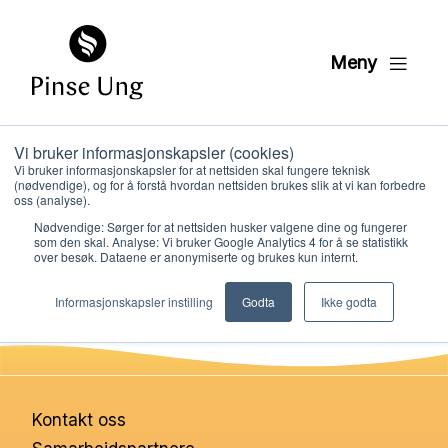
Meny
Vi bruker informasjonskapsler (cookies)
påske quiz19
Vi bruker informasjonskapsler for at nettsiden skal fungere teknisk
(nødvendige), og for å forstå hvordan nettsiden brukes slik at vi kan forbedre
oss (analyse).
Nødvendige: Sørger for at nettsiden husker valgene dine og fungerer
PER KRISTIAN LØVE
som den skal. Analyse: Vi bruker Google Analytics 4 for å se statistikk
PUBLISERT
18. MARS 2022
over besøk. Dataene er anonymiserte og brukes kun internt.
Hvem vi er
Informasjonskapsler instilling
Godta
Ikke godta
Hva vi gjør
Ressurser
Kontakt oss