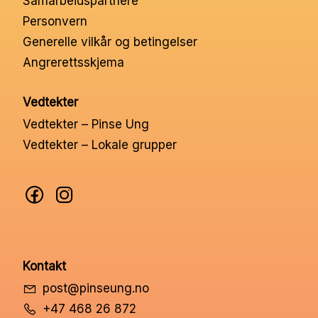
Samarbeidspartnere
Nettbutikk
Personvern
Generelle vilkår og betingelser
Angrerettsskjema
Kontakt oss
Vedtekter
Medlemssystem
Vedtekter – Pinse Ung
Vedtekter – Lokale grupper
Min konto
Kontakt
post@pinseung.no
+47 468 26 872