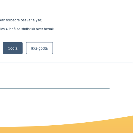
Meny
 kan forbedre oss (analyse).
s 4 for å se statistikk over besøk.
Godta
Ikke godta
Nettbutikk
Lisenser
Singback
Royal Rangers
Bøker og hefter
Hermon