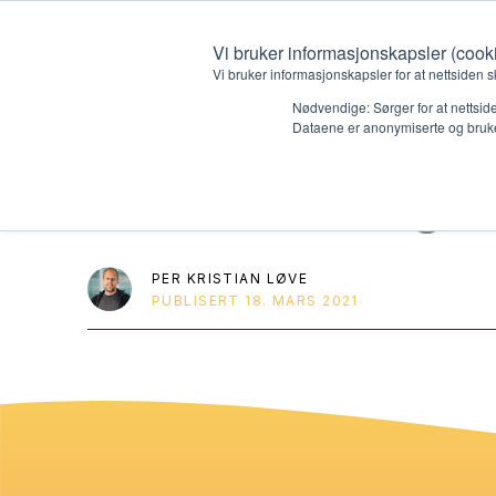
Vi bruker informasjonskapsler (cook
Vi bruker informasjonskapsler for at nettsiden s
Nødvendige: Sørger for at nettside
Dataene er anonymiserte og bruke
Palmesøndag: 
Hvem vi er
Hva vi 
Kontakt oss
Lokall
PER KRISTIAN LØVE
PUBLISERT
18. MARS 2021
Kalender
Start 
Gi en gave
Oioioi!
Barn
Tween