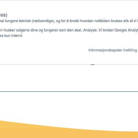
ies)
Kontakt oss
Medlemssystem
Min konto
kal fungere teknisk (nødvendige), og for å forstå hvordan nettsiden brukes slik at vi
n husker valgene dine og fungerer som den skal. Analyse: Vi bruker Google Analytic
s kun internt.
Jesus er konge
Informasjonskapsler instilling
gjør
Ressurser
ag
Støtteordninger
en ny gruppe
Ressursbank
s