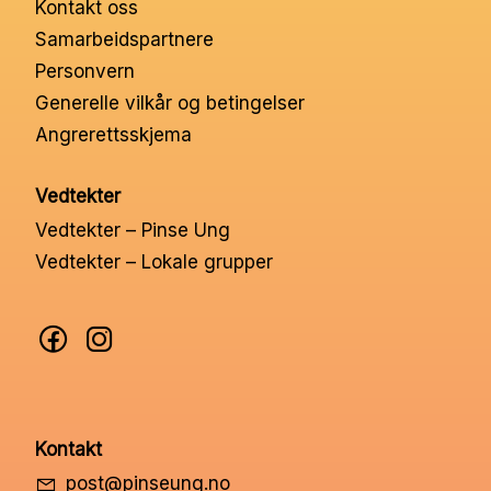
Kontakt oss
Nettbutikk
Samarbeidspartnere
Personvern
Kontakt oss
Generelle vilkår og betingelser
Angrerettsskjema
Medlemssystem
Vedtekter
Vedtekter – Pinse Ung
Min konto
Vedtekter – Lokale grupper
Kontakt
post@pinseung.no