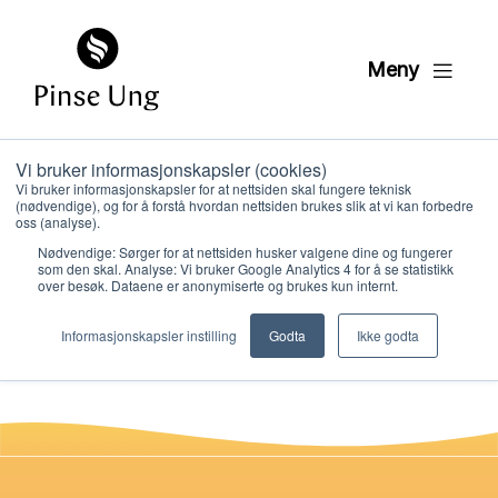
Meny
Vi bruker informasjonskapsler (cookies)
Pioner 02 OPPDAGER
Vi bruker informasjonskapsler for at nettsiden skal fungere teknisk
(nødvendige), og for å forstå hvordan nettsiden brukes slik at vi kan forbedre
semester 5
oss (analyse).
Nødvendige: Sørger for at nettsiden husker valgene dine og fungerer
som den skal. Analyse: Vi bruker Google Analytics 4 for å se statistikk
over besøk. Dataene er anonymiserte og brukes kun internt.
PER KRISTIAN LØVE
Hvem vi er
PUBLISERT
26. JANUAR 2021
Informasjonskapsler instilling
Godta
Ikke godta
Hva vi gjør
Ressurser