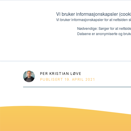
Vi bruker informasjonskapsler (cook
Vi bruker informasjonskapsler for at nettsiden s
Nødvendige: Sørger for at nettside
Dataene er anonymiserte og bruke
Planken
Hvem vi er
Hva vi 
Kontakt oss
Lokall
PER KRISTIAN LØVE
PUBLISERT
19. APRIL 2021
Kalender
Start 
Gi en gave
Oioioi!
Barn
Tween