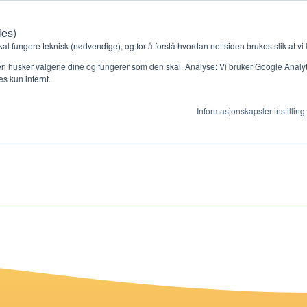
ies)
Kontakt oss
Medlemssystem
Min konto
kal fungere teknisk (nødvendige), og for å forstå hvordan nettsiden brukes slik at vi
n husker valgene dine og fungerer som den skal. Analyse: Vi bruker Google Analytic
s kun internt.
Informasjonskapsler instilling
gjør
Ressurser
ag
Støtteordninger
en ny gruppe
Ressursbank
s