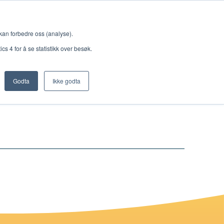
Meny
 kan forbedre oss (analyse).
s 4 for å se statistikk over besøk.
Godta
Ikke godta
Nettbutikk
Lisenser
Singback
Royal Rangers
Bøker og hefter
Hermon