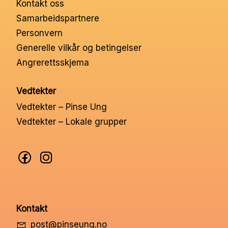
Kontakt oss
Nettbutikk
Samarbeidspartnere
Personvern
Kontakt oss
Generelle vilkår og betingelser
Angrerettsskjema
Medlemssystem
Vedtekter
Vedtekter – Pinse Ung
Min konto
Vedtekter – Lokale grupper
Kontakt
post@pinseung.no