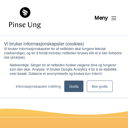
Meny
Vi bruker informasjonskapsler (cookies)
Samfunn 02
Vi bruker informasjonskapsler for at nettsiden skal fungere teknisk
(nødvendige), og for å forstå hvordan nettsiden brukes slik at vi kan forbedre
OPPDAGER semester 2
oss (analyse).
Nødvendige: Sørger for at nettsiden husker valgene dine og fungerer
som den skal. Analyse: Vi bruker Google Analytics 4 for å se statistikk
over besøk. Dataene er anonymiserte og brukes kun internt.
PER KRISTIAN LØVE
Hvem vi er
PUBLISERT
26. JANUAR 2021
Informasjonskapsler instilling
Godta
Ikke godta
Hva vi gjør
Ressurser