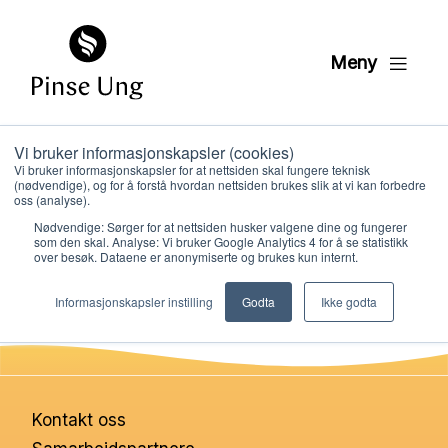
Meny
Vi bruker informasjonskapsler (cookies)
Tentro insta post 6
Vi bruker informasjonskapsler for at nettsiden skal fungere teknisk
(nødvendige), og for å forstå hvordan nettsiden brukes slik at vi kan forbedre
oss (analyse).
Nødvendige: Sørger for at nettsiden husker valgene dine og fungerer
PER KRISTIAN LØVE
som den skal. Analyse: Vi bruker Google Analytics 4 for å se statistikk
PUBLISERT
26. JANUAR 2021
over besøk. Dataene er anonymiserte og brukes kun internt.
Hvem vi er
Informasjonskapsler instilling
Godta
Ikke godta
Hva vi gjør
Ressurser
Kontakt oss