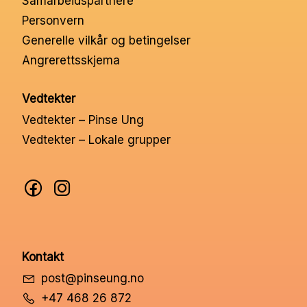
Samarbeidspartnere
Nettbutikk
Personvern
Generelle vilkår og betingelser
Angrerettsskjema
Kontakt oss
Vedtekter
Medlemssystem
Vedtekter – Pinse Ung
Vedtekter – Lokale grupper
Min konto
Kontakt
post@pinseung.no
+47 468 26 872