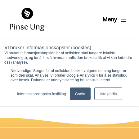
Meny
Vi bruker informasjonskapsler (cookies)
Tur 02 UTFORSKER
Vi bruker informasjonskapsler for at nettsiden skal fungere teknisk
(nødvendige), og for å forstå hvordan nettsiden brukes slik at vi kan forbedre
semester 4
oss (analyse).
Nødvendige: Sørger for at nettsiden husker valgene dine og fungerer
som den skal. Analyse: Vi bruker Google Analytics 4 for å se statistikk
over besøk. Dataene er anonymiserte og brukes kun internt.
PER KRISTIAN LØVE
Hvem vi er
PUBLISERT
26. JANUAR 2021
Informasjonskapsler instilling
Godta
Ikke godta
Hva vi gjør
Ressurser