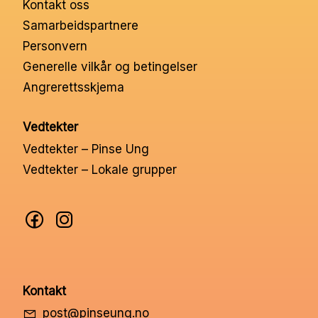
Kontakt oss
Nettbutikk
Samarbeidspartnere
Personvern
Kontakt oss
Generelle vilkår og betingelser
Angrerettsskjema
Medlemssystem
Vedtekter
Vedtekter – Pinse Ung
Min konto
Vedtekter – Lokale grupper
Kontakt
post@pinseung.no