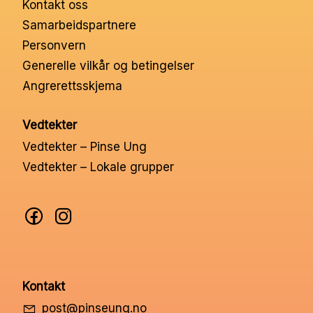
Kontakt oss
Nettbutikk
Samarbeidspartnere
Personvern
Kontakt oss
Generelle vilkår og betingelser
Angrerettsskjema
Medlemssystem
Vedtekter
Vedtekter – Pinse Ung
Min konto
Vedtekter – Lokale grupper
Kontakt
post@pinseung.no