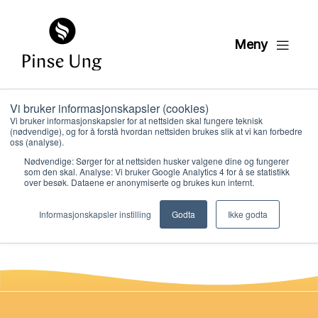
Meny
Vi bruker informasjonskapsler (cookies)
Veiledning til bruk av
Vi bruker informasjonskapsler for at nettsiden skal fungere teknisk
(nødvendige), og for å forstå hvordan nettsiden brukes slik at vi kan forbedre
sosiale medier
oss (analyse).
Nødvendige: Sørger for at nettsiden husker valgene dine og fungerer
som den skal. Analyse: Vi bruker Google Analytics 4 for å se statistikk
over besøk. Dataene er anonymiserte og brukes kun internt.
PER KRISTIAN LØVE
Hvem vi er
PUBLISERT
2. JUNI 2022
Informasjonskapsler instilling
Godta
Ikke godta
Hva vi gjør
Ressurser