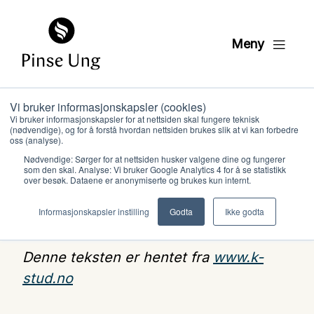
Meny
Vi bruker informasjonskapsler (cookies)
Vi bruker informasjonskapsler for at nettsiden skal fungere teknisk
(nødvendige), og for å forstå hvordan nettsiden brukes slik at vi kan forbedre
oss (analyse).
Nødvendige: Sørger for at nettsiden husker valgene dine og fungerer
som den skal. Analyse: Vi bruker Google Analytics 4 for å se statistikk
over besøk. Dataene er anonymiserte og brukes kun internt.
Hvem vi er
Samtaleledelse
Informasjonskapsler instilling
Godta
Ikke godta
Hva vi gjør
Denne teksten er hentet fra
www.k-
stud.no
Ressurser