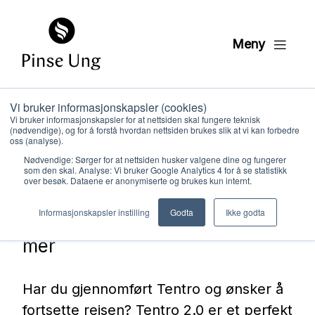
Meny
Vi bruker informasjonskapsler (cookies)
Vi bruker informasjonskapsler for at nettsiden skal fungere teknisk
(nødvendige), og for å forstå hvordan nettsiden brukes slik at vi kan forbedre
oss (analyse).
Nødvendige: Sørger for at nettsiden husker valgene dine og fungerer
som den skal. Analyse: Vi bruker Google Analytics 4 for å se statistikk
over besøk. Dataene er anonymiserte og brukes kun internt.
Hvem vi er
Informasjonskapsler instilling
Godta
Ikke godta
Tentro 2.0 – For deg som vil ha
mer
Hva vi gjør
Har du gjennomført Tentro og ønsker å
Ressurser
fortsette reisen? Tentro 2.0 er et perfekt