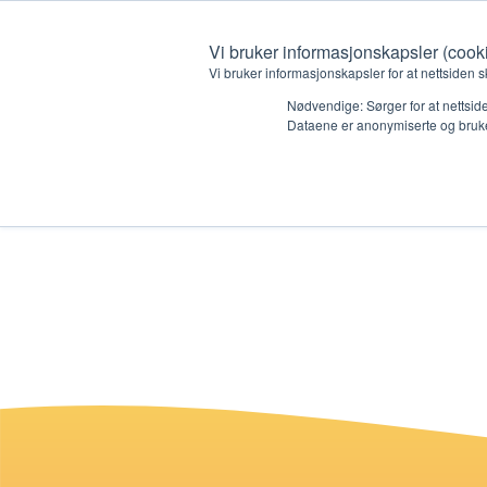
Vi bruker informasjonskapsler (cook
Vi bruker informasjonskapsler for at nettsiden s
Nødvendige: Sørger for at nettside
Dataene er anonymiserte og bruke
Test side Core-
Hvem vi er
Hva vi 
Kontakt oss
Lokall
Kalender
Start 
Gi en gave
Oioioi!
Barn
Tween