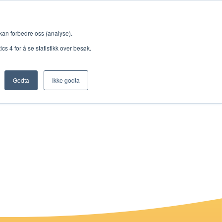
Meny
 kan forbedre oss (analyse).
s 4 for å se statistikk over besøk.
Godta
Ikke godta
Nettbutikk
Lisenser
Singback
Royal Rangers
Bøker og hefter
Hermon