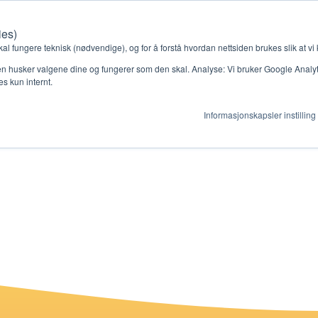
ies)
Kontakt oss
Medlemssystem
Min konto
kal fungere teknisk (nødvendige), og for å forstå hvordan nettsiden brukes slik at vi
n husker valgene dine og fungerer som den skal. Analyse: Vi bruker Google Analytic
s kun internt.
AI
Informasjonskapsler instilling
gjør
Ressurser
ag
Støtteordninger
en ny gruppe
Ressursbank
s