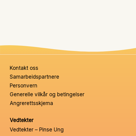
Nettbutikk
Kontakt oss
Medlemssystem
Min konto
Kontakt oss
Samarbeidspartnere
Personvern
Generelle vilkår og betingelser
Angrerettsskjema
Vedtekter
Vedtekter – Pinse Ung