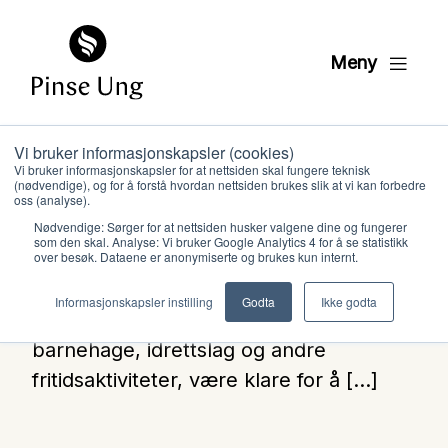
Meny
Barn og unge bruker tid i kirkene våre.
Vi bruker informasjonskapsler (cookies)
Faktumet er at noen av disse barna
Vi bruker informasjonskapsler for at nettsiden skal fungere teknisk
(nødvendige), og for å forstå hvordan nettsiden brukes slik at vi kan forbedre
eller ungdommene bærer på
oss (analyse).
opplevelser av vold og seksuelle
Nødvendige: Sørger for at nettsiden husker valgene dine og fungerer
som den skal. Analyse: Vi bruker Google Analytics 4 for å se statistikk
overgrep med seg, hver dag – også i
over besøk. Dataene er anonymiserte og brukes kun internt.
Hvem vi er
kirken. Enkelte skjer også hos oss.
Informasjonskapsler instilling
Godta
Ikke godta
Derfor bør vi, på lik linje med skole,
barnehage, idrettslag og andre
Hva vi gjør
fritidsaktiviteter, være klare for å […]
Ressurser