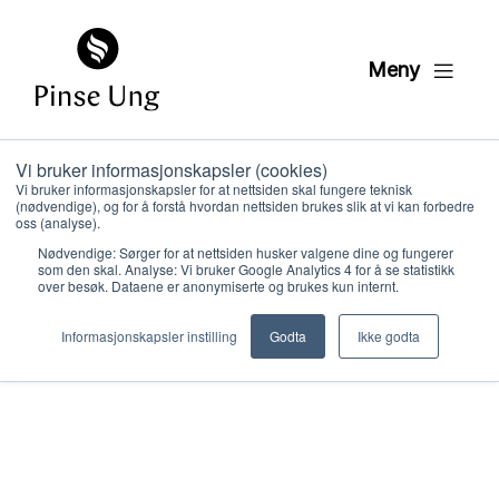
Meny
Vi bruker informasjonskapsler (cookies)
Vi bruker informasjonskapsler for at nettsiden skal fungere teknisk
(nødvendige), og for å forstå hvordan nettsiden brukes slik at vi kan forbedre
oss (analyse).
Nødvendige: Sørger for at nettsiden husker valgene dine og fungerer
som den skal. Analyse: Vi bruker Google Analytics 4 for å se statistikk
over besøk. Dataene er anonymiserte og brukes kun internt.
Hvem vi er
Informasjonskapsler instilling
Godta
Ikke godta
Hva vi gjør
Ressurser