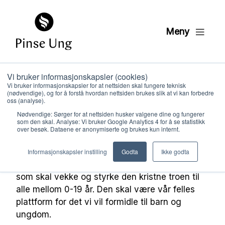
Meny
Vi bruker informasjonskapsler (cookies)
8. – 10. trinn
Vi bruker informasjonskapsler for at nettsiden skal fungere teknisk
(nødvendige), og for å forstå hvordan nettsiden brukes slik at vi kan forbedre
oss (analyse).
Ressurser
Jesus Hele Livet (lisens)
8. –
Nødvendige: Sørger for at nettsiden husker valgene dine og fungerer
som den skal. Analyse: Vi bruker Google Analytics 4 for å se statistikk
10. trinn
over besøk. Dataene er anonymiserte og brukes kun internt.
Hvem vi er
Trosopplæringsplanen, Jesus hele livet er en
Informasjonskapsler instilling
Godta
Ikke godta
systematisk og pedagogisk tilrettelagt plan
Hva vi gjør
som skal vekke og styrke den kristne troen til
alle mellom 0-19 år. Den skal være vår felles
plattform for det vi vil formidle til barn og
Ressurser
ungdom.