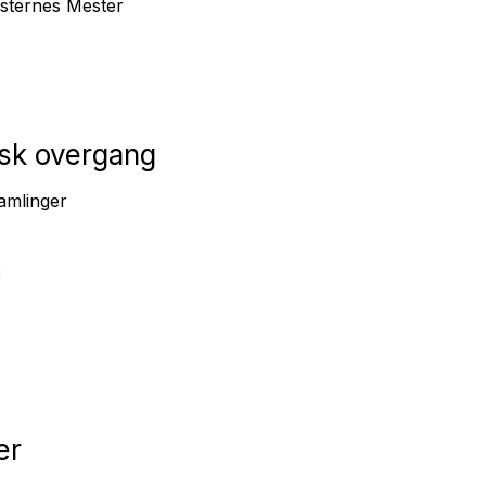
sternes Mester
isk overgang
amlinger
2
er