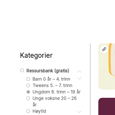
Ungd
Unge 
Leder
Kategorier
Ressursbank (gratis)
Barn 0 år – 4. trinn
Tweens 5. – 7. trinn
Barn: samlinger
Ungdom 8. trinn – 19 år
Barn: Lek og
Unge voksne 20 – 26
aktiviteter
år
Høytid