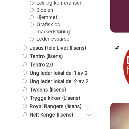
Leir og konferanser
Jul
Bibelen
Påske
Hjemmet
Pinse
Grafisk og
markedsføring
Lederressurser
Jesus Hele Livet (lisens)
Tentro (lisens)
Tentro 2.0
Leksjoner, tenark og
powepoint
Ung leder lokal del 1 av 2
Tilleggsleksjoner og
Ung leder lokal del 2 av 2
tenark
Tweens (lisens)
Grafisk og promo
Trygge kirker (Lisens)
Tentro ressurser
Royal Rangers (lisens)
Helt Konge (lisens)
01. Start
02. Oppdager
Helt Konge 1