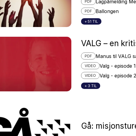
Lagpåmelding Me
PDF
Ballongen
PDF
+ 51 TIL
VALG – en krit
Manus til VALG s
PDF
Valg - episode 1
VIDEO
Valg - episode 
VIDEO
+ 3 TIL
Gå: misjonstur