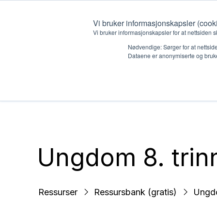
Vi bruker informasjonskapsler (cook
Vi bruker informasjonskapsler for at nettsiden s
Nødvendige: Sørger for at nettside
Dataene er anonymiserte og bruke
Hvem vi er
Hva vi 
Kontakt oss
Lokall
Kalender
Start 
Ungdom 8. trinn
Gi en gave
Oioioi!
Barn
Ressurser
Ressursbank (gratis)
Ungdo
Tween