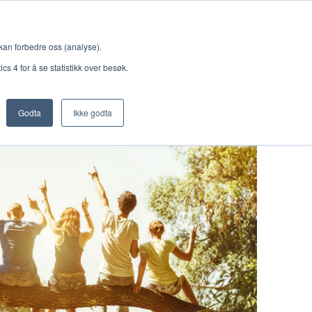
Meny
 kan forbedre oss (analyse).
s 4 for å se statistikk over besøk.
Godta
Ikke godta
Nettbutikk
Lisenser
Singback
Royal Rangers
Bøker og hefter
Hermon