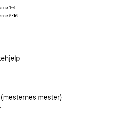
erne 1-4
erne 5-16
tehjelp
 (mesternes mester)
r