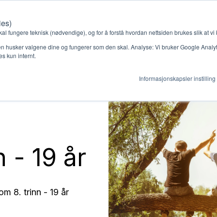
ies)
Kontakt oss
Medlemssystem
Min konto
kal fungere teknisk (nødvendige), og for å forstå hvordan nettsiden brukes slik at vi
n husker valgene dine og fungerer som den skal. Analyse: Vi bruker Google Analytic
s kun internt.
Informasjonskapsler instilling
gjør
Ressurser
ag
Støtteordninger
en ny gruppe
Ressursbank
 - 19 år
m 8. trinn - 19 år
s