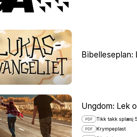
Bibelleseplan: 
Ungdom: Lek og
Tikk takk splæsj 5
PDF
Krympeplast
PDF