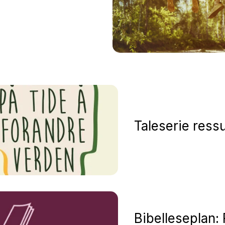
om
voksne
Taleserie ress
Bibelleseplan: