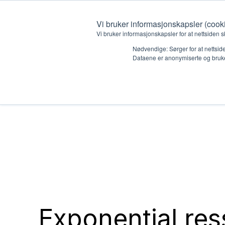
Vi bruker informasjonskapsler (cook
Vi bruker informasjonskapsler for at nettsiden s
Nødvendige: Sørger for at nettside
Dataene er anonymiserte og bruke
Hvem vi er
Hva vi 
Kontakt oss
Lokall
Kalender
Start 
Gi en gave
Oioioi!
Barn
Exponential res
Tween