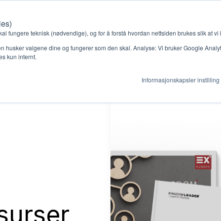
ies)
Kontakt oss
Medlemssystem
Min konto
kal fungere teknisk (nødvendige), og for å forstå hvordan nettsiden brukes slik at vi
n husker valgene dine og fungerer som den skal. Analyse: Vi bruker Google Analytic
s kun internt.
Informasjonskapsler instilling
gjør
Ressurser
ag
Støtteordninger
en ny gruppe
Ressursbank
surser
s