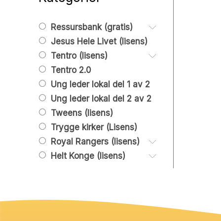
Ressursbank (gratis)
Jesus Hele Livet (lisens)
Barn 0 år – 4. trinn
Tweens 5. – 7. trinn
Tentro (lisens)
Barn: samlinger
Ungdom 8. trinn – 19 år
Tentro 2.0
Barn: Lek og
Leksjoner, tenark og
Unge voksne 20 – 26
aktiviteter
powepoint
Ung leder lokal del 1 av 2
år
Tilleggsleksjoner og
Ung leder lokal del 2 av 2
Høytid
tenark
Tweens (lisens)
Leir og konferanser
Jul
Grafisk og promo
Trygge kirker (Lisens)
Bibelen
Påske
Tentro ressurser
Royal Rangers (lisens)
Hjemmet
Pinse
Grafisk og
Helt Konge (lisens)
01. Start
markedsføring
02. Oppdager
Helt Konge 1
Lederressurser
03. Utforsker
Helt Konge 2
04. Ressurser
Helt Konge 3
Helt Konge 4
Helt Konge 5