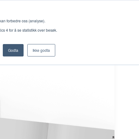
Meny
 kan forbedre oss (analyse).
s 4 for å se statistikk over besøk.
Godta
Ikke godta
Nettbutikk
Lisenser
Singback
Royal Rangers
Bøker og hefter
Hermon