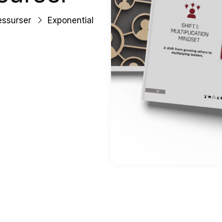
om
essurser
Exponential
voksne