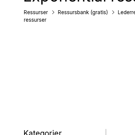
Ungd
Ressurser
Ressursbank (gratis)
Lederr
ressurser
Unge 
Leder
Kategorier