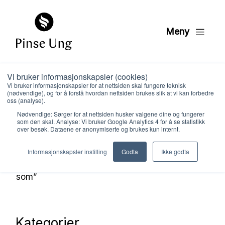
Meny
Vi bruker informasjonskapsler (cookies)
Helt Konge 3 – DVD
Vi bruker informasjonskapsler for at nettsiden skal fungere teknisk
(nødvendige), og for å forstå hvordan nettsiden brukes slik at vi kan forbedre
oss (analyse).
Ressurser
Helt Konge (lisens)
Helt
Nødvendige: Sørger for at nettsiden husker valgene dine og fungerer
som den skal. Analyse: Vi bruker Google Analytics 4 for å se statistikk
Konge 3
Helt Konge 3 – DVD
over besøk. Dataene er anonymiserte og brukes kun internt.
Hvem vi er
Om du ønsker å laste ned videoen kan du
Informasjonskapsler instilling
Godta
Ikke godta
høyreklikke på ønsket video og klikk på “Lagre
Hva vi gjør
som”
Ressurser
Kategorier