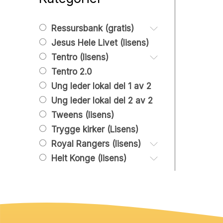
Ressursbank (gratis)
Jesus Hele Livet (lisens)
Barn 0 år – 4. trinn
Tweens 5. – 7. trinn
Tentro (lisens)
Barn: samlinger
Ungdom 8. trinn – 19 år
Tentro 2.0
Barn: Lek og
Leksjoner, tenark og
Unge voksne 20 – 26
aktiviteter
powepoint
Ung leder lokal del 1 av 2
år
Tilleggsleksjoner og
Ung leder lokal del 2 av 2
Høytid
tenark
Tweens (lisens)
Leir og konferanser
Jul
Grafisk og promo
Trygge kirker (Lisens)
Bibelen
Påske
Tentro ressurser
Royal Rangers (lisens)
Hjemmet
Pinse
Grafisk og
Helt Konge (lisens)
01. Start
markedsføring
02. Oppdager
Helt Konge 1
Lederressurser
03. Utforsker
Helt Konge 2
04. Ressurser
Helt Konge 3
Helt Konge 4