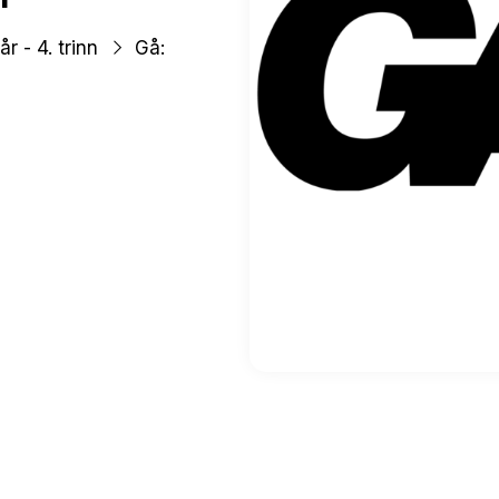
om
år - 4. trinn
Gå:
voksne