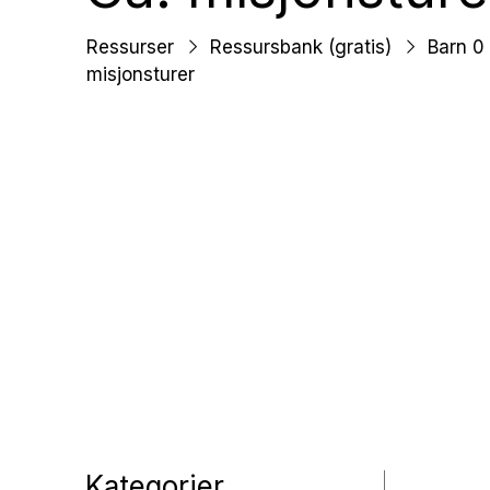
Ungd
Ressurser
Ressursbank (gratis)
Barn 0 
misjonsturer
Unge 
Leder
Kategorier