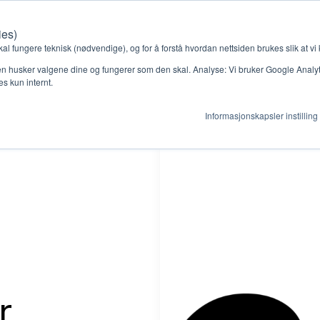
ies)
Kontakt oss
Medlemssystem
Min konto
kal fungere teknisk (nødvendige), og for å forstå hvordan nettsiden brukes slik at vi
n husker valgene dine og fungerer som den skal. Analyse: Vi bruker Google Analytic
s kun internt.
Informasjonskapsler instilling
gjør
Ressurser
ag
Støtteordninger
en ny gruppe
Ressursbank
r
s