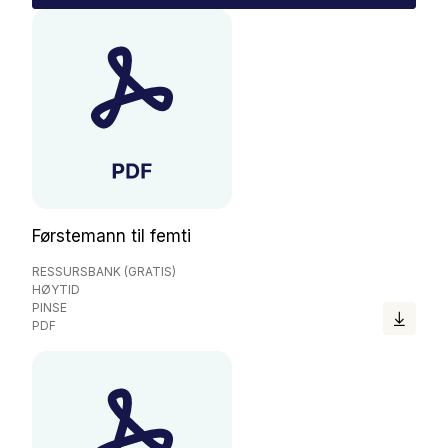
Nettbutikk
Kontakt oss
Medlemssystem
Min konto
Førstemann til femti
RESSURSBANK (GRATIS)
HØYTID
PINSE
PDF