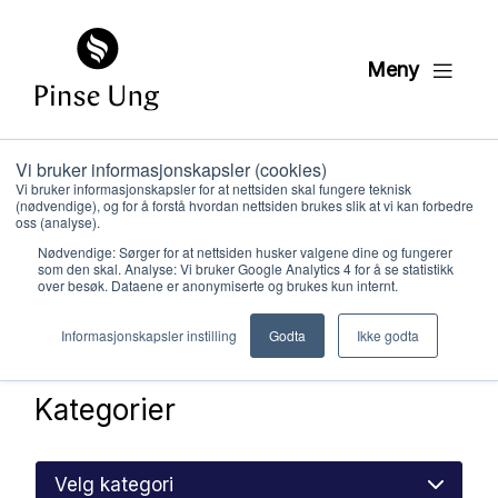
Meny
Vi bruker informasjonskapsler (cookies)
Lek og aktivitet
Vi bruker informasjonskapsler for at nettsiden skal fungere teknisk
(nødvendige), og for å forstå hvordan nettsiden brukes slik at vi kan forbedre
oss (analyse).
Ressurser
Ressursbank (gratis)
Høytid
Nødvendige: Sørger for at nettsiden husker valgene dine og fungerer
som den skal. Analyse: Vi bruker Google Analytics 4 for å se statistikk
Pinse
Lek og aktivitet
over besøk. Dataene er anonymiserte og brukes kun internt.
Hvem vi er
Informasjonskapsler instilling
Godta
Ikke godta
Hva vi gjør
Kategorier
Ressurser